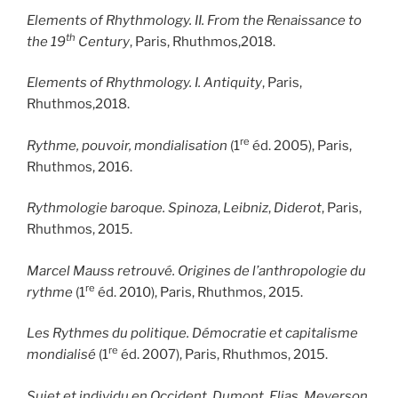
Elements of Rhythmology.
II. From the Renaissance to
th
the 19
Century
, Paris, Rhuthmos,2018.
Elements of Rhythmology. I. Antiquity
, Paris,
Rhuthmos,2018.
re
Rythme, pouvoir, mondialisation
(1
éd. 2005), Paris,
Rhuthmos, 2016.
Rythmologie baroque. Spinoza
,
Leibniz
,
Diderot
, Paris,
Rhuth­mos, 2015.
Marcel Mauss
retrouvé. Origines de l’anthropologie du
re
rythme
(1
éd. 2010), Paris, Rhuthmos, 2015.
Les Rythmes du politique. Démocratie et capitalisme
re
mondialisé
(1
éd. 2007), Paris, Rhuthmos, 2015.
Sujet et individu en Occident. Dumont
,
Elias
,
Meyerson
,