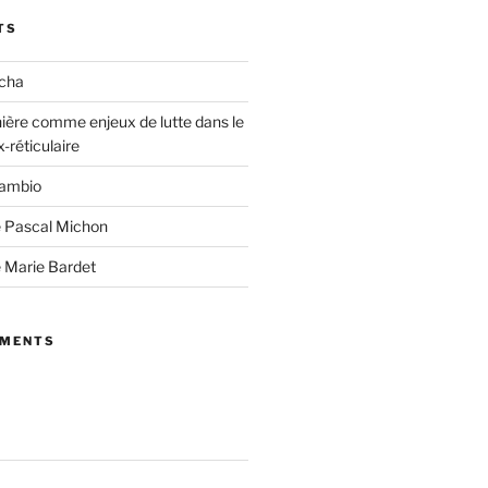
TS
echa
ère comme enjeux de lutte dans le
-réticulaire
cambio
e Pascal Michon
 Marie Bardet
MMENTS