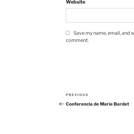
Website
Save my name, email, and we
comment.
Post
Previous
PREVIOUS
navigation
Post
Conferencia de Marie Bardet