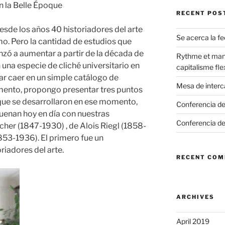
en la Belle Époque
RECENT POS
desde los años 40 historiadores del arte
Se acerca la f
tmo. Pero la cantidad de estudios que
zó a aumentar a partir de la década de
Rythme et mani
 una especie de cliché universitario en
capitalisme flex
tar caer en un simple catálogo de
Mesa de inter
mento, propongo presentar tres puntos
e que se desarrollaron en ese momento,
Conferencia d
uenan hoy en día con nuestras
Conferencia de
cher (1847-1930) , de Alois Riegl (1858-
53-1936). El primero fue un
riadores del arte.
RECENT CO
ARCHIVES
April 2019