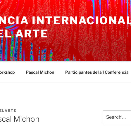
NCIA INTERNACIONA
EL ARTE
on
rkshop
Pascal Michon
Participantes de la I Conferencia
ELARTE
Search
scal Michon
for: